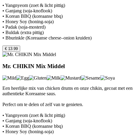
• Yangnyeom (zoet & licht pittig)
• Ganjang (soja-knoflook)
• Korean BBQ (koreaanse bbq)
• Honey Soy (honing-soja)
• Padak (soja-mosterd)
• Buldak (extra pittig)
• Bburinkle (Koreaanse cheese–onion kruiden)
€ 13.99
Mr. CHIKIN Mix Middel
Een heerlijke mix van chicken drums en onze chikin, gecoat met een
authentieke Koreaanse saus.
Perfect om te delen of zelf van te genieten.
• Yangnyeom (zoet & licht pittig)
• Ganjang (soja-knoflook)
• Korean BBQ (koreaanse bbq)
• Honey Soy (honing-soja)