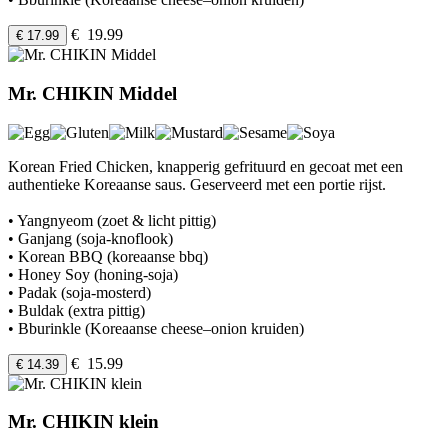
€ 19.99
€ 17.99
Mr. CHIKIN Middel
Korean Fried Chicken, knapperig gefrituurd en gecoat met een
authentieke Koreaanse saus. Geserveerd met een portie rijst.
• Yangnyeom (zoet & licht pittig)
• Ganjang (soja-knoflook)
• Korean BBQ (koreaanse bbq)
• Honey Soy (honing-soja)
• Padak (soja-mosterd)
• Buldak (extra pittig)
• Bburinkle (Koreaanse cheese–onion kruiden)
€ 15.99
€ 14.39
Mr. CHIKIN klein