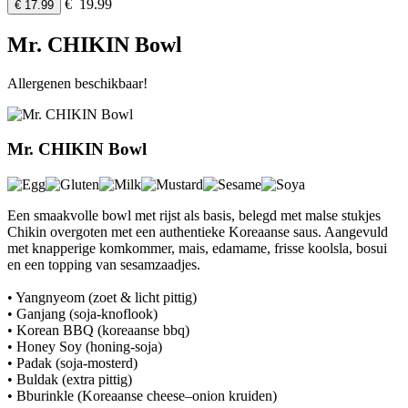
€ 19.99
€ 17.99
Mr. CHIKIN Bowl
Allergenen beschikbaar!
Mr. CHIKIN Bowl
Een smaakvolle bowl met rijst als basis, belegd met malse stukjes
Chikin overgoten met een authentieke Koreaanse saus. Aangevuld
met knapperige komkommer, mais, edamame, frisse koolsla, bosui
en een topping van sesamzaadjes.
• Yangnyeom (zoet & licht pittig)
• Ganjang (soja-knoflook)
• Korean BBQ (koreaanse bbq)
• Honey Soy (honing-soja)
• Padak (soja-mosterd)
• Buldak (extra pittig)
• Bburinkle (Koreaanse cheese–onion kruiden)