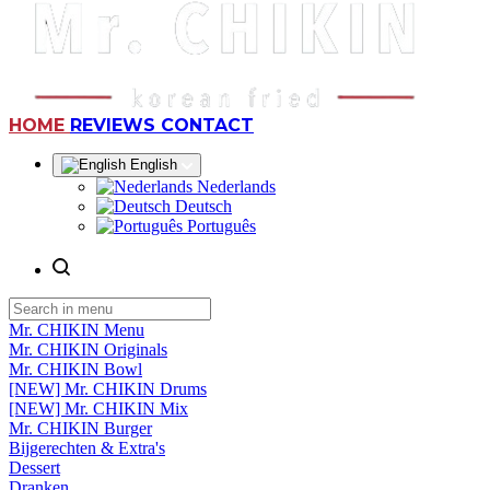
(CURRENT)
HOME
REVIEWS
CONTACT
English
Nederlands
Deutsch
Português
Mr. CHIKIN Menu
Mr. CHIKIN Originals
Mr. CHIKIN Bowl
[NEW] Mr. CHIKIN Drums
[NEW] Mr. CHIKIN Mix
Mr. CHIKIN Burger
Bijgerechten & Extra's
Dessert
Dranken