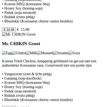
• Korean BBQ (koreaanse bbq)
• Honey Soy (honing-soja)
• Padak (soja-mosterd)
• Buldak (extra pittig)
• Bburinkle (Koreaanse cheese–onion kruiden)
€ 15.99
€ 14.39
Mr. CHIKIN Groot
Korean Fried Chicken, knapperig gefrituurd en gecoat met een
authentieke Koreaanse saus. Geserveerd met een portie rijst.
• Yangnyeom (zoet & licht pittig)
• Ganjang (soja-knoflook)
• Korean BBQ (koreaanse bbq)
• Honey Soy (honing-soja)
• Padak (soja-mosterd)
• Buldak (extra pittig)
• Bburinkle (Koreaanse cheese–onion kruiden)