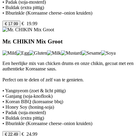
• Padak (soja-mosterd)
• Buldak (extra pittig)
• Bburinkle (Koreaanse cheese–onion kruiden)
€ 19.99
€ 17.99
Mr. CHIKIN Mix Groot
Een heerlijke mix van chicken drums en onze chikin, gecoat met een
authentieke Koreaanse saus.
Perfect om te delen of zelf van te genieten.
• Yangnyeom (zoet & licht pittig)
• Ganjang (soja-knoflook)
• Korean BBQ (koreaanse bbq)
• Honey Soy (honing-soja)
• Padak (soja-mosterd)
• Buldak (extra pittig)
• Bburinkle (Koreaanse cheese–onion kruiden)
€ 24.99
€ 22.49