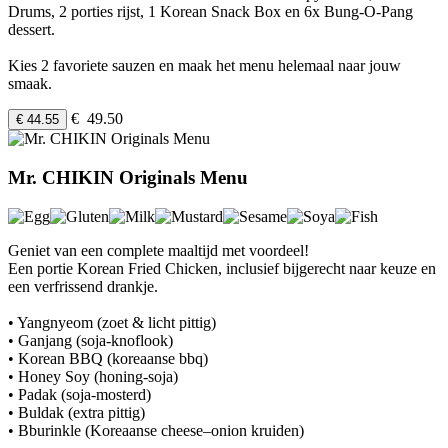
Drums, 2 porties rijst, 1 Korean Snack Box en 6x Bung-O-Pang
dessert.
Kies 2 favoriete sauzen en maak het menu helemaal naar jouw
smaak.
€ 49.50
€ 44.55
Mr. CHIKIN Originals Menu
Geniet van een complete maaltijd met voordeel!
Een portie Korean Fried Chicken, inclusief bijgerecht naar keuze en
een verfrissend drankje.
• Yangnyeom (zoet & licht pittig)
• Ganjang (soja-knoflook)
• Korean BBQ (koreaanse bbq)
• Honey Soy (honing-soja)
• Padak (soja-mosterd)
• Buldak (extra pittig)
• Bburinkle (Koreaanse cheese–onion kruiden)