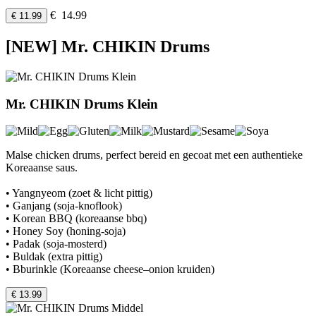
€ 14.99
€ 11.99
[NEW] Mr. CHIKIN Drums
Mr. CHIKIN Drums Klein
Malse chicken drums, perfect bereid en gecoat met een authentieke
Koreaanse saus.
• Yangnyeom (zoet & licht pittig)
• Ganjang (soja-knoflook)
• Korean BBQ (koreaanse bbq)
• Honey Soy (honing-soja)
• Padak (soja-mosterd)
• Buldak (extra pittig)
• Bburinkle (Koreaanse cheese–onion kruiden)
€ 13.99