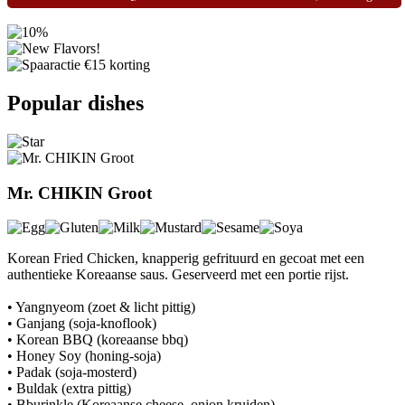
Previous
Next
Popular dishes
Mr. CHIKIN Groot
Korean Fried Chicken, knapperig gefrituurd en gecoat met een
authentieke Koreaanse saus. Geserveerd met een portie rijst.
• Yangnyeom (zoet & licht pittig)
• Ganjang (soja-knoflook)
• Korean BBQ (koreaanse bbq)
• Honey Soy (honing-soja)
• Padak (soja-mosterd)
• Buldak (extra pittig)
• Bburinkle (Koreaanse cheese–onion kruiden)