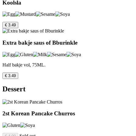
Koolsla
€ 3.49
Extra bakje saus of Bburinkle
Half bakje vol, 75ML.
€ 3.49
Dessert
2st Korean Pancake Churros
Sold out