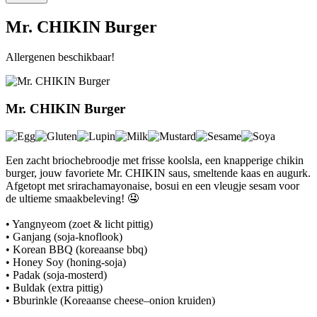
Mr. CHIKIN Burger
Allergenen beschikbaar!
Mr. CHIKIN Burger
Een zacht briochebroodje met frisse koolsla, een knapperige chikin
burger, jouw favoriete Mr. CHIKIN saus, smeltende kaas en augurk.
Afgetopt met srirachamayonaise, bosui en een vleugje sesam voor
de ultieme smaakbeleving! 🤤
• Yangnyeom (zoet & licht pittig)
• Ganjang (soja-knoflook)
• Korean BBQ (koreaanse bbq)
• Honey Soy (honing-soja)
• Padak (soja-mosterd)
• Buldak (extra pittig)
• Bburinkle (Koreaanse cheese–onion kruiden)